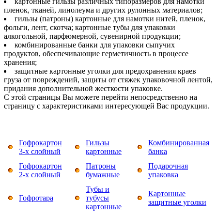
картонные гильзы различных типоразмеров для намотки
пленок, тканей, линолеума и других рулонных материалов;
гильзы (патроны) картонные для намотки нитей, пленок,
фольги, лент, скотча; картонные тубы для упаковки
алкогольной, парфюмерной, сувенирной продукции;
комбинированные банки для упаковки сыпучих
продуктов, обеспечивающие герметичность в процессе
хранения;
защитные картонные уголки для предохранения краев
груза от повреждений, защиты от стяжек упаковочной лентой,
придания дополнительной жесткости упаковке.
С этой страницы Вы можете перейти непосредственно на
страницу с характеристиками интересующей Вас продукции.
Гофрокартон
Гильзы
Комбинированная
3-х слойный
картонные
банка
Гофрокартон
Патроны
Подарочная
2-х слойный
бумажные
упаковка
Тубы и
Картонные
Гофротара
тубусы
защитные уголки
картонные